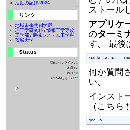
活動の記録/2024
ストール
↑
リンク
アプリケ
地域未来共創学環
理工学研究科
/
情報工学専攻
の
ターミ
工学部
/
機械システム工学科
茨城大学
す。 最後は
↑
Status
xcode-select --in
現在のオンライン：
2
本日：
2
何か質問
昨日：
0
2015-10から：
2177
い。
インスト
（こちらも
gcc -v