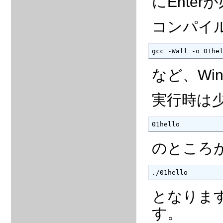
にEnter
コンパイ
gcc -Wall -o 01he
など、Wi
実行時は少
01hello
のところが
./01hello
となります
す。