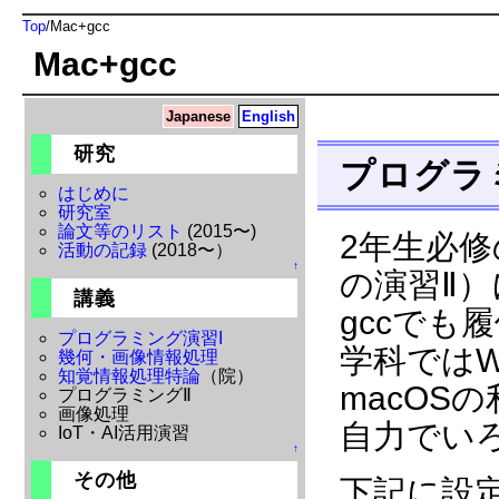
Top
/
Mac+gcc
Mac+gcc
Japanese
English
研究
プログラ
はじめに
研究室
論文等のリスト
(2015〜)
2年生必
活動の記録
(2018〜）
↑
の演習Ⅱ）
講義
gccでも
プログラミング演習I
学科ではW
幾何・画像情報処理
知覚情報処理特論
（院）
macOS
プログラミングⅡ
画像処理
自力でい
IoT・AI活用演習
↑
その他
下記に設