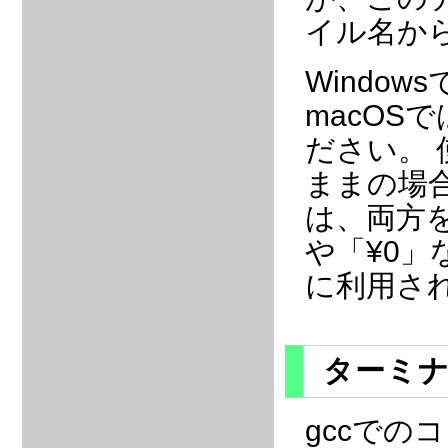
イル名か
Windo
macOS
ださい。
ままの場
は、両方を
や「¥0
に利用さ
ターミ
gccで