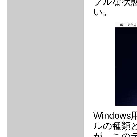
プルな状
い。
Windo
ルの種類と
が、この