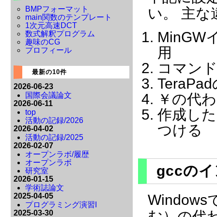
BMPフォーマット
い。 主
main関数のテンプレート
1次元高速DCT
MinG
数式解釈プログラム
趣味のCG
用
プロフィール
コマン
最新の10件
TeraP
2026-06-23
国際会議論文
￥の代わ
2026-06-11
作成した
top
活動の記録/2026
つける
2026-04-02
活動の記録/2025
2026-02-07
オープンラボ/履歴
オープンラボ
gccの
研究室
2026-01-15
学術誌論文
2025-04-05
Window
プログラミング演習I
む）の代
2025-03-30