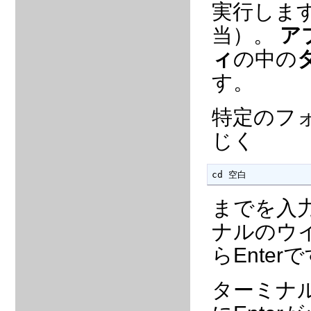
実行します
当）。
ア
ィ
の中の
す。
特定のフォ
じく
cd 空白
までを入
ナルのウ
らEnter
ターミナ